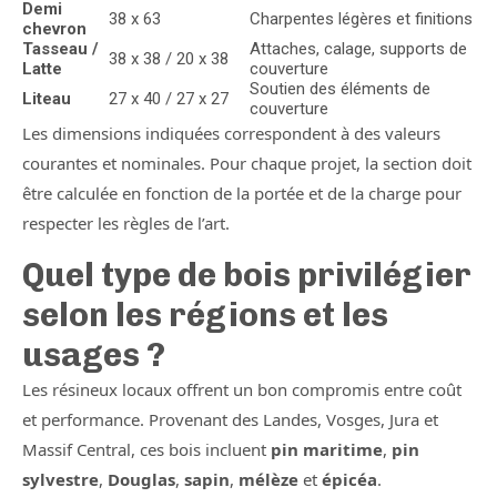
Demi
38 x 63
Charpentes légères et finitions
chevron
Tasseau /
Attaches, calage, supports de
38 x 38 / 20 x 38
Latte
couverture
Soutien des éléments de
Liteau
27 x 40 / 27 x 27
couverture
Les dimensions indiquées correspondent à des valeurs
courantes et nominales. Pour chaque projet, la section doit
être calculée en fonction de la portée et de la charge pour
respecter les règles de l’art.
Quel type de bois privilégier
selon les régions et les
usages ?
Les résineux locaux offrent un bon compromis entre coût
et performance. Provenant des Landes, Vosges, Jura et
Massif Central, ces bois incluent
pin maritime
,
pin
sylvestre
,
Douglas
,
sapin
,
mélèze
et
épicéa
.