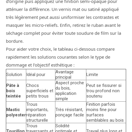
d’origine puis appliquez une finition semi-opaque pour
atténuer la différence. Un vernis mat ou satiné appliqué
très légèrement peut aussi uniformiser les contrastes et
masquer les micro-reliefs. Enfin, retirez le ruban avant le
séchage complet pour éviter toute soudure de film sur la
bordure.
Pour aider votre choix, le tableau ci-dessous compare
rapidement les solutions courantes selon le type de
dommage et l’objectif esthétique :
Avantage
Solution
Idéal pour
Limite
principal
Aspect proche
Pâte à
Chocs
Peut se fissurer si
du bois,
bois
superficiels et
trou profond non
application
teintée
petits trous
soutenu
simple
Trous
Finition parfois
Mastic
importants,
Très résistant,
moins fine pour
polyester
réparation
ponçage facile
surfaces
structurelle
semblables au bois
Trous
Solidité
Tourillon
traversants et
optimale et
Travail plus long et