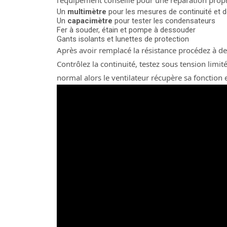
l’équipement conseillé pour une réparation propr
Un
multimètre
pour les mesures de continuité et d
Un
capacimètre
pour tester les condensateurs
Fer à souder, étain et pompe à dessouder
Gants isolants et lunettes de protection
Après avoir remplacé la résistance procédez à des
Contrôlez la continuité, testez sous tension limit
normal alors le ventilateur récupère sa fonction e