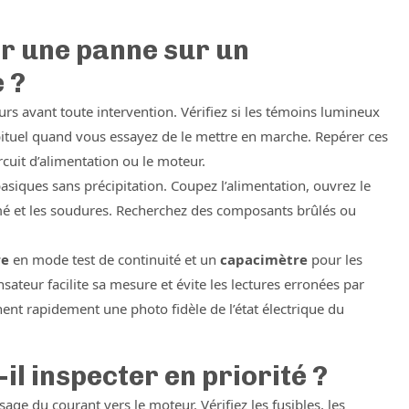
r une panne sur un
 ?
s avant toute intervention. Vérifiez si les témoins lumineux
abituel quand vous essayez de le mettre en marche. Repérer ces
rcuit d’alimentation ou le moteur.
basiques sans précipitation. Coupez l’alimentation, ouvrez le
rimé et les soudures. Recherchez des composants brûlés ou
re
en mode test de continuité et un
capacimètre
pour les
teur facilite sa mesure et évite les lectures erronées par
nent rapidement une photo fidèle de l’état électrique du
l inspecter en priorité ?
ge du courant vers le moteur. Vérifiez les fusibles, les