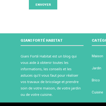
GIANI FORTÉ HABITAT
CATÉG
Giani Forté Habitat est un blog qui
Maison
vous aide à obtenir toutes les
Jardin
informations, les conseils et les
astuces qu’il vous faut pour réaliser
Brico
vos travaux de bricolage et prendre
soin de votre maison, de votre jardin
Cuisine
ou de votre cuisine.