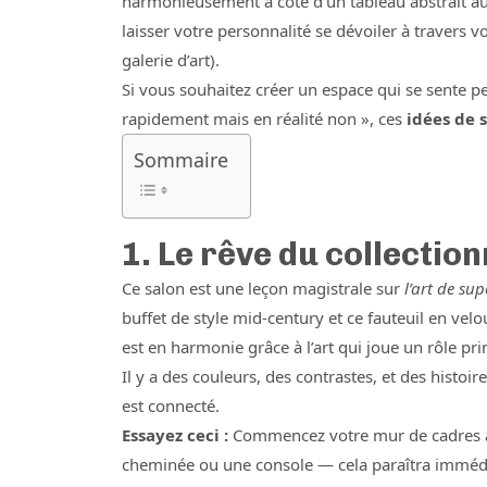
harmonieusement à côté d’un tableau abstrait auda
laisser votre personnalité se dévoiler à travers 
galerie d’art).
Si vous souhaitez créer un espace qui se sente p
rapidement mais en réalité non », ces
idées de 
Sommaire
1. Le rêve du collectio
Ce salon est une leçon magistrale sur
l’art de su
buffet de style mid-century et ce fauteuil en ve
est en harmonie grâce à l’art qui joue un rôle pri
Il y a des couleurs, des contrastes, et des histoir
est connecté.
Essayez ceci :
Commencez votre mur de cadres a
cheminée ou une console — cela paraîtra imméd