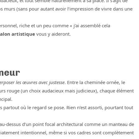
cieux, et tout semble naturellement à sa place. Il s’agit de
vos murs (sans pour autant avoir l’impression de vivre dans une
ersonnel, riche et un peu comme « j’ai assemblé cela
salon artistique
vous y aideront.
nneur
perposer les œuvres avec justesse
. Entre la cheminée ornée, le
lours rouge (un choix audacieux mais judicieux), chaque élément
ncipal.
es partout où le regard se pose. Rien n’est assorti, pourtant tout
u-dessus d’un point focal architectural comme un manteau de
iatement intentionnel, même si vos cadres sont complètement