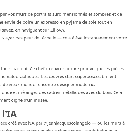
mplir vos murs de portraits surdimensionnés et sombres et de
nne envie de boire un expresso en pyjama de soie tout en
 savez, en naviguant sur Zillow).
 N’ayez pas peur de l’échelle — cela élève instantanément votre
elours partout. Ce chef-d’œuvre sombre prouve que les pièces
inématographiques. Les œuvres d’art superposées brillent
lure de vieux monde rencontre designer moderne.
fonde et mélangez des cadres métalliques avec du bois. Cela
nément digne d’un musée.
 l’IA
espace créé avec l’IA par @jeanjacquescolangelo — où les murs à
art équestres créent quelque chose entre l’esprit boho et la