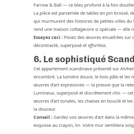
Farrow & Ball — ce bleu profond à la fois douille
La pièce est parsemée de tables en pin brossé, de
qui murmurent des histoires de petites villes du W
rend une maison cottagecore si spéciale — elle n’
Essayez ceci :
Posez des œuvres encadrées sur de
décontracté, superposé et
effortless
.
6. Le sophistiqué Scan
Cet appartement scandinave présenté sur Alvhem
encombré. La lumière douce, le bois pâle et les 
œuvres d’art expressives — la preuve que la ret
Lumineux, superposé et discrètement chic — cet
œuvres d’art tonales, les chaises en bouclé et les
la douceur.
Conseil :
Gardez vos œuvres d’art dans la même fa
esquisse au crayon, lin. Votre mur semblera soi