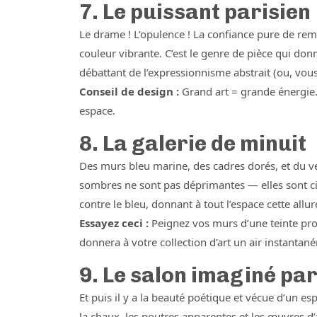
7. Le puissant parisien
Le drame ! L’opulence ! La confiance pure de re
couleur vibrante. C’est le genre de pièce qui do
débattant de l’expressionnisme abstrait (ou, vous
Conseil de design :
Grand art = grande énergie.
espace.
8. La galerie de minuit
Des murs bleu marine, des cadres dorés, et du v
sombres ne sont pas déprimantes — elles sont c
contre le bleu, donnant à tout l’espace cette al
Essayez ceci :
Peignez vos murs d’une teinte pro
donnera à votre collection d’art un air instanta
9. Le salon imaginé par
Et puis il y a la beauté poétique et vécue d’un 
la chaux, les poutres apparentes et les œuvres d’