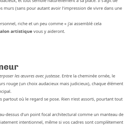
cieux, et tout semble naturellement à sa place. Il s’agit de
vos murs (sans pour autant avoir l’impression de vivre dans une
ersonnel, riche et un peu comme « j’ai assemblé cela
salon artistique
vous y aideront.
nneur
perposer les œuvres avec justesse
. Entre la cheminée ornée, le
lours rouge (un choix audacieux mais judicieux), chaque élément
ncipal.
es partout où le regard se pose. Rien n’est assorti, pourtant tout
u-dessus d’un point focal architectural comme un manteau de
iatement intentionnel, même si vos cadres sont complètement