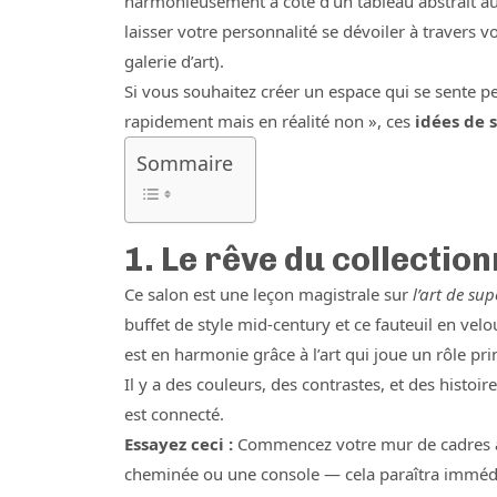
harmonieusement à côté d’un tableau abstrait auda
laisser votre personnalité se dévoiler à travers 
galerie d’art).
Si vous souhaitez créer un espace qui se sente p
rapidement mais en réalité non », ces
idées de 
Sommaire
1. Le rêve du collectio
Ce salon est une leçon magistrale sur
l’art de su
buffet de style mid-century et ce fauteuil en ve
est en harmonie grâce à l’art qui joue un rôle pri
Il y a des couleurs, des contrastes, et des histoir
est connecté.
Essayez ceci :
Commencez votre mur de cadres a
cheminée ou une console — cela paraîtra imméd