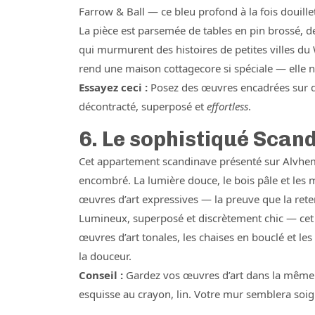
Farrow & Ball — ce bleu profond à la fois douille
La pièce est parsemée de tables en pin brossé, de
qui murmurent des histoires de petites villes du W
rend une maison cottagecore si spéciale — elle n’
Essayez ceci :
Posez des œuvres encadrées sur de
décontracté, superposé et
effortless
.
6. Le sophistiqué Scan
Cet appartement scandinave présenté sur Alvhem
encombré. La lumière douce, le bois pâle et les 
œuvres d’art expressives — la preuve que la ret
Lumineux, superposé et discrètement chic — cet
œuvres d’art tonales, les chaises en bouclé et les
la douceur.
Conseil :
Gardez vos œuvres d’art dans la même fa
esquisse au crayon, lin. Votre mur semblera soi