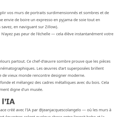
mplir vos murs de portraits surdimensionnés et sombres et de
nne envie de boire un expresso en pyjama de soie tout en
 savez, en naviguant sur Zillow).
 N’ayez pas peur de l’échelle — cela élève instantanément votre
elours partout. Ce chef-d’œuvre sombre prouve que les pièces
inématographiques. Les œuvres d’art superposées brillent
lure de vieux monde rencontre designer moderne.
fonde et mélangez des cadres métalliques avec du bois. Cela
nément digne d’un musée.
 l’IA
espace créé avec l’IA par @jeanjacquescolangelo — où les murs à
art équestres créent quelque chose entre l’esprit boho et la