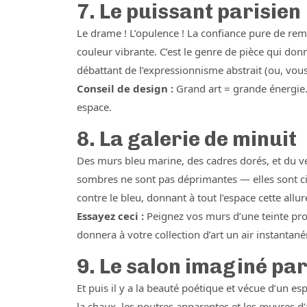
7. Le puissant parisien
Le drame ! L’opulence ! La confiance pure de re
couleur vibrante. C’est le genre de pièce qui do
débattant de l’expressionnisme abstrait (ou, vous
Conseil de design :
Grand art = grande énergie.
espace.
8. La galerie de minuit
Des murs bleu marine, des cadres dorés, et du v
sombres ne sont pas déprimantes — elles sont c
contre le bleu, donnant à tout l’espace cette al
Essayez ceci :
Peignez vos murs d’une teinte pro
donnera à votre collection d’art un air instanta
9. Le salon imaginé par
Et puis il y a la beauté poétique et vécue d’un 
la chaux, les poutres apparentes et les œuvres d’