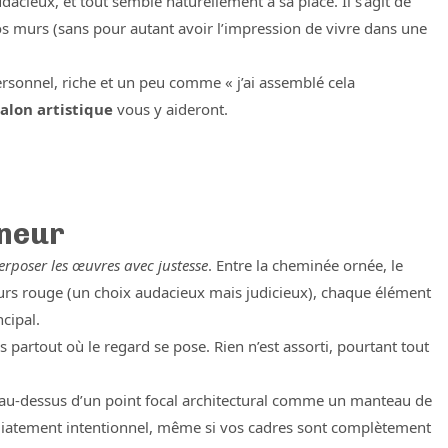
cieux, et tout semble naturellement à sa place. Il s’agit de
vos murs (sans pour autant avoir l’impression de vivre dans une
ersonnel, riche et un peu comme « j’ai assemblé cela
salon artistique
vous y aideront.
nneur
perposer les œuvres avec justesse
. Entre la cheminée ornée, le
lours rouge (un choix audacieux mais judicieux), chaque élément
ncipal.
es partout où le regard se pose. Rien n’est assorti, pourtant tout
u-dessus d’un point focal architectural comme un manteau de
iatement intentionnel, même si vos cadres sont complètement