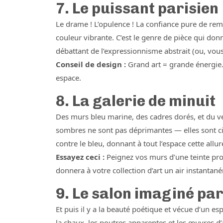
7. Le puissant parisien
Le drame ! L’opulence ! La confiance pure de re
couleur vibrante. C’est le genre de pièce qui do
débattant de l’expressionnisme abstrait (ou, vous
Conseil de design :
Grand art = grande énergie.
espace.
8. La galerie de minuit
Des murs bleu marine, des cadres dorés, et du v
sombres ne sont pas déprimantes — elles sont c
contre le bleu, donnant à tout l’espace cette al
Essayez ceci :
Peignez vos murs d’une teinte pro
donnera à votre collection d’art un air instanta
9. Le salon imaginé par
Et puis il y a la beauté poétique et vécue d’un 
la chaux, les poutres apparentes et les œuvres d’