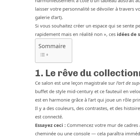
harmonieusement à côté d’un tableau abstrait auda
laisser votre personnalité se dévoiler à travers 
galerie d’art).
Si vous souhaitez créer un espace qui se sente p
rapidement mais en réalité non », ces
idées de 
Sommaire
1. Le rêve du collectio
Ce salon est une leçon magistrale sur
l’art de su
buffet de style mid-century et ce fauteuil en ve
est en harmonie grâce à l’art qui joue un rôle pri
Il y a des couleurs, des contrastes, et des histoir
est connecté.
Essayez ceci :
Commencez votre mur de cadres a
cheminée ou une console — cela paraîtra imméd