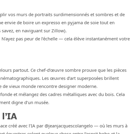
mplir vos murs de portraits surdimensionnés et sombres et de
nne envie de boire un expresso en pyjama de soie tout en
 savez, en naviguant sur Zillow).
 N’ayez pas peur de l’échelle — cela élève instantanément votre
elours partout. Ce chef-d’œuvre sombre prouve que les pièces
inématographiques. Les œuvres d’art superposées brillent
lure de vieux monde rencontre designer moderne.
fonde et mélangez des cadres métalliques avec du bois. Cela
nément digne d’un musée.
 l’IA
espace créé avec l’IA par @jeanjacquescolangelo — où les murs à
art équestres créent quelque chose entre l’esprit boho et la