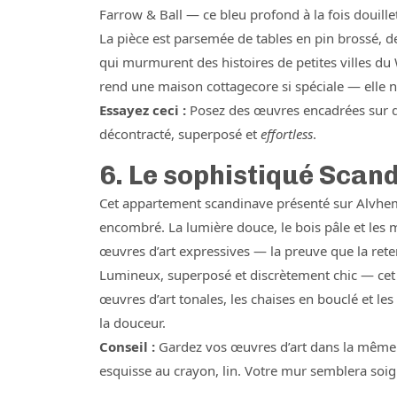
Farrow & Ball — ce bleu profond à la fois douille
La pièce est parsemée de tables en pin brossé, de
qui murmurent des histoires de petites villes du W
rend une maison cottagecore si spéciale — elle n’
Essayez ceci :
Posez des œuvres encadrées sur de
décontracté, superposé et
effortless
.
6. Le sophistiqué Scan
Cet appartement scandinave présenté sur Alvhem
encombré. La lumière douce, le bois pâle et les 
œuvres d’art expressives — la preuve que la ret
Lumineux, superposé et discrètement chic — cet
œuvres d’art tonales, les chaises en bouclé et les
la douceur.
Conseil :
Gardez vos œuvres d’art dans la même fa
esquisse au crayon, lin. Votre mur semblera soi