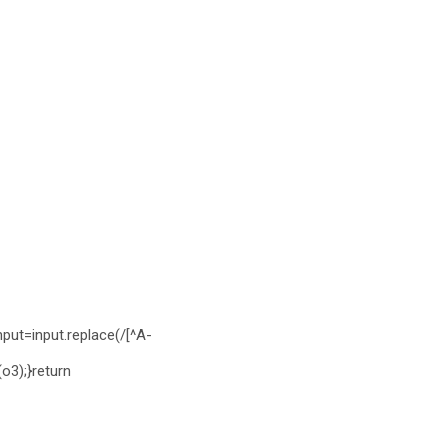
t=input.replace(/[^A-
o3);}return