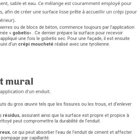
ment, sable et eau. Ce mélange est couramment employé pour
s, afin de créer une surface lisse prête à accueillir un crépi (pour
érieur).
pierres ou de blocs de béton, commence toujours par l’application
mmée «
gobetis
« . Ce dernier prépare la surface pour recevoir
t appliqué une fois le gobetis sec. Pour une façade, il est ensuite
uivi d’un
crépi moucheté
réalisé avec une tyrolienne.
t mural
application d’un enduit.
auts du gros œuvre tels que les fissures ou les trous, et d’enlever
s
résidus
, assurant ainsi que la surface est propre et propice à
toyé peut compromettre la durabilité de l’enduit.
reux
, ce qui peut absorber l’eau de l’enduit de ciment et affecter
pompage par capillarité.