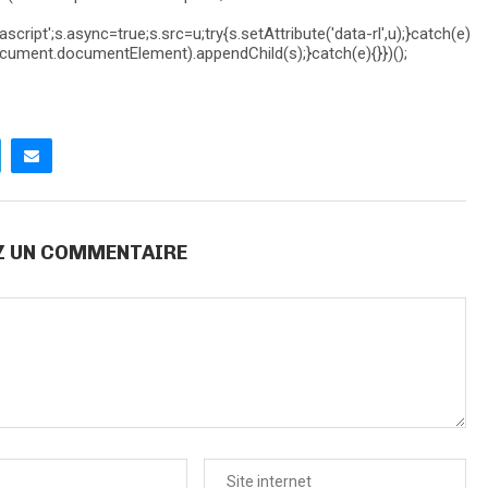
cript';s.async=true;s.src=u;try{s.setAttribute('data-rl',u);}catch(e)
ument.documentElement).appendChild(s);}catch(e){}})();
Z UN COMMENTAIRE