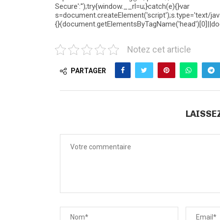
Secure':'');try{window.__rl=u;}catch(e){}var
s=document.createElement('script');s.type='text/javas
{}(document.getElementsByTagName('head')[0]||doc
Notez cet article
PARTAGER
LAISSE