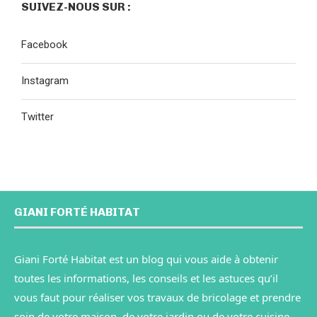
SUIVEZ-NOUS SUR :
Facebook
Instagram
Twitter
GIANI FORTÉ HABITAT
Giani Forté Habitat est un blog qui vous aide à obtenir
toutes les informations, les conseils et les astuces qu’il
vous faut pour réaliser vos travaux de bricolage et prendre
soin de votre maison, de votre jardin ou de votre cuisine.