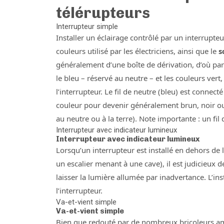
télérupteurs
Interrupteur simple
Installer un éclairage contrôlé par un interrupte
couleurs utilisé par les électriciens, ainsi que le
s
généralement d’une boîte de dérivation, d’où part
le bleu – réservé au neutre – et les couleurs vert,
l’interrupteur. Le fil de neutre (bleu) est connecté
couleur pour devenir généralement brun, noir ou g
au neutre ou à la terre). Note importante : un fil
Interrupteur avec indicateur lumineux
Interrupteur avec indicateur lumineux
Lorsqu’un interrupteur est installé en dehors de 
un escalier menant à une cave), il est judicieux 
laisser la lumière allumée par inadvertance. L’inst
l’interrupteur.
Va-et-vient simple
Va-et-vient simple
Bien que redouté par de nombreux bricoleurs am