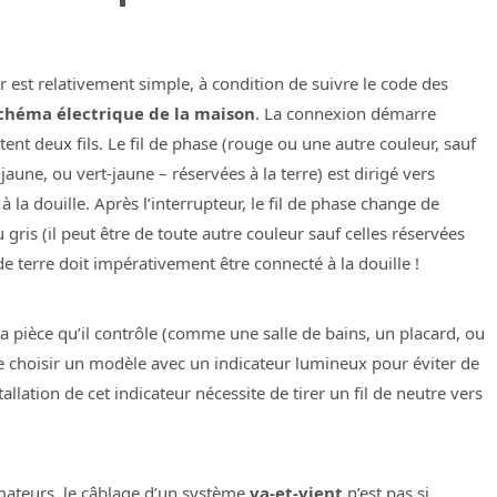
ur est relativement simple, à condition de suivre le code des
chéma électrique de la maison
. La connexion démarre
ent deux fils. Le fil de phase (rouge ou une autre couleur, sauf
 jaune, ou vert-jaune – réservées à la terre) est dirigé vers
 à la douille. Après l’interrupteur, le fil de phase change de
ris (il peut être de toute autre couleur sauf celles réservées
 de terre doit impérativement être connecté à la douille !
la pièce qu’il contrôle (comme une salle de bains, un placard, ou
de choisir un modèle avec un indicateur lumineux pour éviter de
allation de cet indicateur nécessite de tirer un fil de neutre vers
ateurs, le câblage d’un système
va-et-vient
n’est pas si