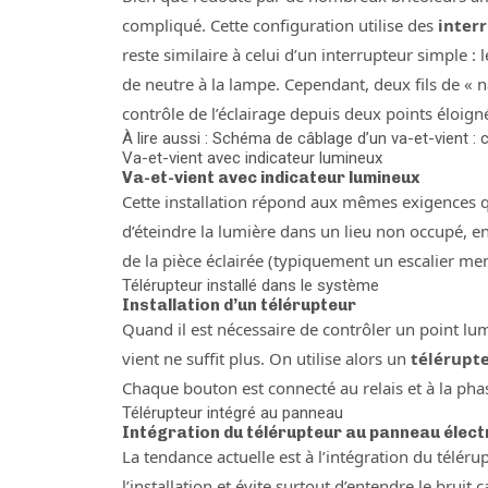
compliqué. Cette configuration utilise des
inter
reste similaire à celui d’un interrupteur simple : 
de neutre à la lampe. Cependant, deux fils de « na
contrôle de l’éclairage depuis deux points éloig
À lire aussi : Schéma de câblage d’un va-et-vient :
Va-et-vient avec indicateur lumineux
Va-et-vient avec indicateur lumineux
Cette installation répond aux mêmes exigences qu
d’éteindre la lumière dans un lieu non occupé, en
de la pièce éclairée (typiquement un escalier me
Télérupteur installé dans le système
Installation d’un télérupteur
Quand il est nécessaire de contrôler un point l
vient ne suffit plus. On utilise alors un
télérupt
Chaque bouton est connecté au relais et à la phase
Télérupteur intégré au panneau
Intégration du télérupteur au panneau élect
La tendance actuelle est à l’intégration du télér
l’installation et évite surtout d’entendre le brui