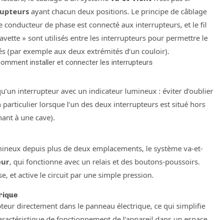
rupteurs
ayant chacun deux positions. Le principe de câblage
le conducteur de phase est connecté aux interrupteurs, et le fil
vette » sont utilisés entre les interrupteurs pour permettre le
nés (par exemple aux deux extrémités d’un couloir).
 comment installer et connecter les interrupteurs
’un interrupteur avec un indicateur lumineux : éviter d’oublier
 particulier lorsque l’un des deux interrupteurs est situé hors
nant à une cave).
umineux depuis plus de deux emplacements, le système va-et-
eur
, qui fonctionne avec un relais et des boutons-poussoirs.
, et active le circuit par une simple pression.
rique
upteur directement dans le panneau électrique, ce qui simplifie
t caractéristique de fonctionnement de l’appareil dans un espace