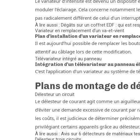
Le variateur d’intensité est devenu un dispositif e
moduler l’éclairage. Cela concerne notamment le
pas radicalement différent de celui d’un interrupt
À lire aussi : Dégâts sur un coffret EDF : qui est r
Variateur en remplacement d’un va-et-vient
Plan d’installation d’un variateur en remplac
Il est aujourd’hui possible de remplacer les bouto
attentif au câblage lors de cette modification.
Télévariateur intégré au panneau
Intégration d’un télévariateur au panneau é
C’est l’application d’un variateur au système de t
Plans de montage de d
Délesteur un circuit
Le délesteur de courant agit comme un aiguilleur q
d’éviter une demande excessive de courant par r
les coûts, il est judicieux de déterminer précis
privilégiant certains appareils grâce au délesteur.
À lire aussi : Avis sur 6 détecteurs de matériaux te
Délesteur trois circuits