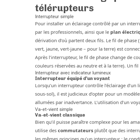
télérupteurs
Interrupteur simple
Pour installer un éclairage contrôlé par un interr
par les professionnels, ainsi que le
plan électri
dérivation d’où partent deux fils. Le fil de phas
vert, jaune, vert-jaune – pour la terre) est connecté
Après l’interrupteur, le fil de phase change de cou
couleurs réservées au neutre et à la terre). Un fil
Interrupteur avec indicateur lumineux
Interrupteur équipé d’un voyant
Lorsqu’un interrupteur contrôle l’éclairage d’un
sous-sol), il est judicieux d’opter pour un modèl
allumées par inadvertance. L’utilisation d’un voyan
Va-et-vient simple
Va-et-vient classique
Bien qu’il puisse paraître complexe pour les ama
utilise des
commutateurs
plutôt que des interr
les mêmes principes qu’un interrupteur : le condu