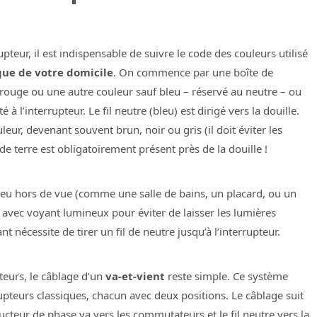
upteur, il est indispensable de suivre le code des couleurs utilisé
que de votre domicile
. On commence par une boîte de
e (rouge ou une autre couleur sauf bleu – réservé au neutre – ou
 à l’interrupteur. Le fil neutre (bleu) est dirigé vers la douille.
leur, devenant souvent brun, noir ou gris (il doit éviter les
 de terre est obligatoirement présent près de la douille !
 lieu hors de vue (comme une salle de bains, un placard, ou un
e avec voyant lumineux pour éviter de laisser les lumières
t nécessite de tirer un fil de neutre jusqu’à l’interrupteur.
teurs, le câblage d’un
va-et-vient
reste simple. Ce système
upteurs classiques, chacun avec deux positions. Le câblage suit
cteur de phase va vers les commutateurs et le fil neutre vers la