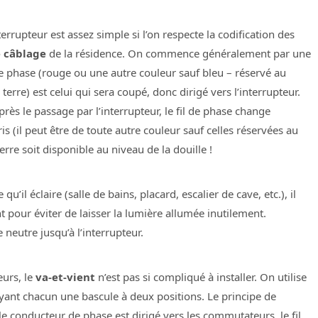
errupteur est assez simple si l’on respecte la codification des
e câblage
de la résidence. On commence généralement par une
 de phase (rouge ou une autre couleur sauf bleu – réservé au
 terre) est celui qui sera coupé, donc dirigé vers l’interrupteur.
Après le passage par l’interrupteur, le fil de phase change
s (il peut être de toute autre couleur sauf celles réservées au
 terre soit disponible au niveau de la douille !
u’il éclaire (salle de bains, placard, escalier de cave, etc.), il
 pour éviter de laisser la lumière allumée inutilement.
e neutre jusqu’à l’interrupteur.
eurs, le
va-et-vient
n’est pas si compliqué à installer. On utilise
yant chacun une bascule à deux positions. Le principe de
 le conducteur de phase est dirigé vers les commutateurs, le fil