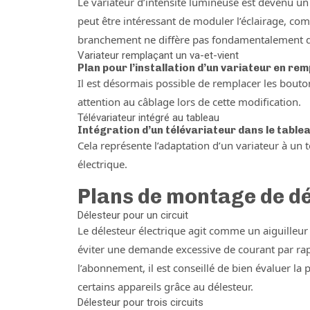
Le variateur d’intensité lumineuse est devenu un d
peut être intéressant de moduler l’éclairage, co
branchement ne diffère pas fondamentalement de 
Variateur remplaçant un va-et-vient
Plan pour l’installation d’un variateur en re
Il est désormais possible de remplacer les boutons
attention au câblage lors de cette modification.
Télévariateur intégré au tableau
Intégration d’un télévariateur dans le table
Cela représente l’adaptation d’un variateur à un t
électrique.
Plans de montage de d
Délesteur pour un circuit
Le délesteur électrique agit comme un aiguilleur 
éviter une demande excessive de courant par rapp
l’abonnement, il est conseillé de bien évaluer l
certains appareils grâce au délesteur.
Délesteur pour trois circuits