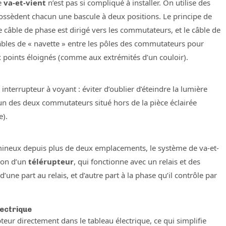
le
va-et-vient
n’est pas si compliqué à installer. On utilise des
possèdent chacun une bascule à deux positions. Le principe de
le câble de phase est dirigé vers les commutateurs, et le câble de
câbles de « navette » entre les pôles des commutateurs pour
 points éloignés (comme aux extrémités d’un couloir).
errupteur à voyant : éviter d’oublier d’éteindre la lumière
’un des deux commutateurs situé hors de la pièce éclairée
e).
umineux depuis plus de deux emplacements, le système de va-et-
tion d’un
télérupteur
, qui fonctionne avec un relais et des
ne part au relais, et d’autre part à la phase qu’il contrôle par
lectrique
pteur directement dans le tableau électrique, ce qui simplifie