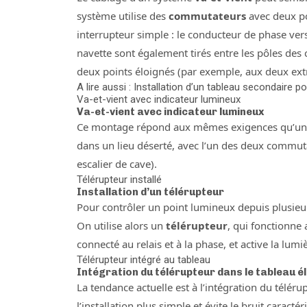
système utilise des
commutateurs
avec deux pos
interrupteur simple : le conducteur de phase vers
navette sont également tirés entre les pôles des
deux points éloignés (par exemple, aux deux extr
A lire aussi : Installation d’un tableau secondaire 
Va-et-vient avec indicateur lumineux
Va-et-vient avec indicateur lumineux
Ce montage répond aux mêmes exigences qu’un int
dans un lieu déserté, avec l’un des deux commut
escalier de cave).
Télérupteur installé
Installation d’un télérupteur
Pour contrôler un point lumineux depuis plusieur
On utilise alors un
télérupteur
, qui fonctionne
connecté au relais et à la phase, et active la lum
Télérupteur intégré au tableau
Intégration du télérupteur dans le tableau é
La tendance actuelle est à l’intégration du téléru
l’installation plus simple et évite le bruit caracté