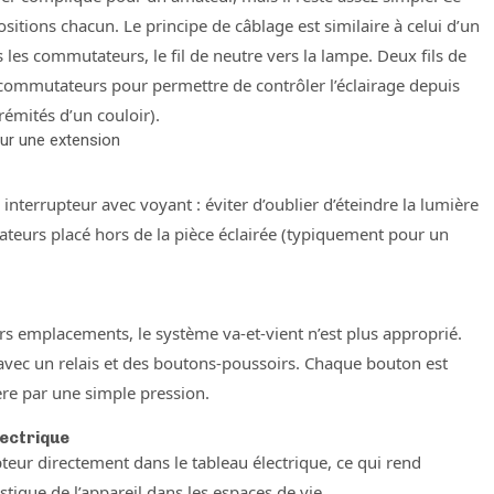
itions chacun. Le principe de câblage est similaire à celui d’un
 les commutateurs, le fil de neutre vers la lampe. Deux fils de
 commutateurs pour permettre de contrôler l’éclairage depuis
émités d’un couloir).
pour une extension
errupteur avec voyant : éviter d’oublier d’éteindre la lumière
ateurs placé hors de la pièce éclairée (typiquement pour un
s emplacements, le système va-et-vient n’est plus approprié.
 avec un relais et des boutons-poussoirs. Chaque bouton est
ière par une simple pression.
lectrique
pteur directement dans le tableau électrique, ce qui rend
ristique de l’appareil dans les espaces de vie.