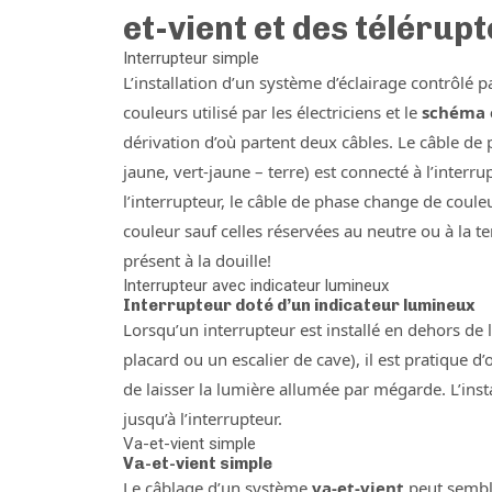
et-vient et des télérup
Interrupteur simple
L’installation d’un système d’éclairage contrôlé pa
couleurs utilisé par les électriciens et le
schéma 
dérivation d’où partent deux câbles. Le câble de 
jaune, vert-jaune – terre) est connecté à l’interru
l’interrupteur, le câble de phase change de coule
couleur sauf celles réservées au neutre ou à la t
présent à la douille!
Interrupteur avec indicateur lumineux
Interrupteur doté d’un indicateur lumineux
Lorsqu’un interrupteur est installé en dehors de 
placard ou un escalier de cave), il est pratique 
de laisser la lumière allumée par mégarde. L’insta
jusqu’à l’interrupteur.
Va-et-vient simple
Va-et-vient simple
Le câblage d’un système
va-et-vient
peut semble