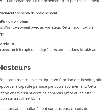
ger ou une chambre. Le branchement n’est pas radicalement
n variateur : schéma de branchement
d’un va-et-vient
ns d’un va-et-vient avec un variateur. Cette modification
ge.
ectrique
on avec un télérupteur, intégré directement dans le tableau
élesteurs
gie certains circuits électriques en fonction des besoins, afin
apport à la capacité permise par votre abonnement. Cette
ion en favorisant certains appareils grâce au délesteur.
ation sur un coffret EDF ?
 en agissant simultanément sur plusieurs circuits de