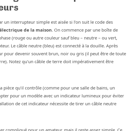
teurs
r un interrupteur simple est aisée si l’on suit le code des
électrique de la maison
. On commence par une boîte de
phase (rouge ou autre couleur sauf bleu – neutre – ou vert,
pteur. Le câble neutre (bleu) est connecté à la douille. Après
ur pour devenir souvent brun, noir ou gris (il peut être de toute
erre). Notez qu’un câble de terre doit impérativement être
la pièce qu’il contrôle (comme pour une salle de bains, un
d’opter pour un modèle avec un indicateur lumineux pour éviter
llation de cet indicateur nécessite de tirer un câble neutre
r compliqué pour un amateur, mais il reste assez simple. Ce