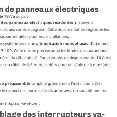
on de panneaux électriques
de 18kVa ou plus
des panneaux électriques résidentiels
, souvent
électriques comme Legrand. Cette documentation regroupe les
us seront utiles pour vos installations.
un système avec une
alimentation monophasée
d’au moins
15-100. Cette norme précise aussi les limites de courant pour
ètre du câble utilisé. Par exemple, un disjoncteur de 16 A est
r un câble de 2,5 mm², et 40 A pour un câble de 6 mm² (voir
ue préassemblé
simplifie grandement l’installation. Cela
re le respect des normes de sécurité, avec un surcoût minime
interrupteur va-et-vient
blage des interrupteurs va-