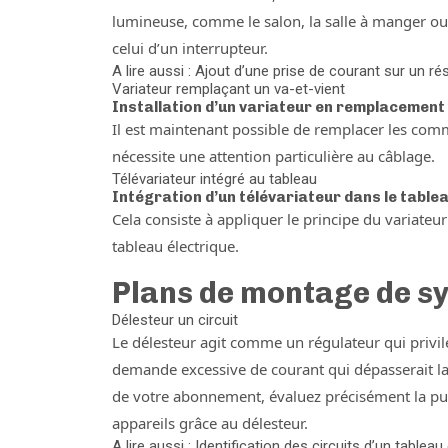
lumineuse, comme le salon, la salle à manger ou
celui d’un interrupteur.
A lire aussi : Ajout d’une prise de courant sur un ré
Variateur remplaçant un va-et-vient
Installation d’un variateur en remplacement 
Il est maintenant possible de remplacer les comm
nécessite une attention particulière au câblage.
Télévariateur intégré au tableau
Intégration d’un télévariateur dans le table
Cela consiste à appliquer le principe du variateu
tableau électrique.
Plans de montage de s
Délesteur un circuit
Le délesteur agit comme un régulateur qui privilég
demande excessive de courant qui dépasserait la
de votre abonnement, évaluez précisément la pui
appareils grâce au délesteur.
A lire aussi : Identification des circuits d’un tableau