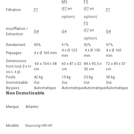
M5
F5
(
F7
en
(
F7
en
Filtration
F7
F7
option)
option)
F5
Insufflation /
(
F7
en
G4
G4
G4
Extraction
option)
Rendement
90%
91%
92%
97%
4 x Ø 125
4 x Ø 150
4 x Ø 160
Piquages
4 x Ø 160 mm
mm
mm
mm
Dimensions
60 x 104 x 58
60 x 81 x 32
84 x 93,5 x
72 x 85 x 57
hors tout (l x H
cm
cm
50 cm
cm
ou L x p)
Poids
42 kg
15 kg
25 kg
50 kg
Domotisable
Oui
Oui
Oui
Oui
By-pass
Automatique
Automatique
Automatique
Automatique
Non Domotisable
Marque
Atlantic
Modèle
Duocosy HR HY