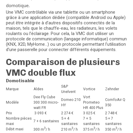
domotique.
Une VMC contrôlable via une tablette ou un smartphone
grâce à une application dédiée (compatible Android ou Apple)
peut être intégrée à d’autres dispositifs connectés de la
maison, tels que le chauffe-eau, les radiateurs, les volets
roulants ou l’éclairage. Pour cela, la VMC doit utiliser un
protocole de communication (langage informatique) commun
(KNX, X2D, MyHome…) ou un protocole permettant l’utilisation
d’une passerelle pour connecter différents équipements.
Comparaison de plusieurs
VMC double flux
Domotisable
S&P
Marque
Aldes
Vortice
Zehnder
Unelvent
Dee Fly Cube
Vort
Domeo 210
ComfoAir Q
Modèle
300 300 micro-
Prometeo
HY
350
watt FR
HR 400 Plus
Prix
3 093 €
2 274 €
3 025 €
2 748 €
Nombre pièces
5 + 4
7 + 5
5 + 7
7 + 6 sanitaires
maxi
sanitaires
sanitaires
sanitaires
3
3
3
3
Débit maxi
300 m
/ h
210 m
/ h
375 m
/ h
350 m
/ h