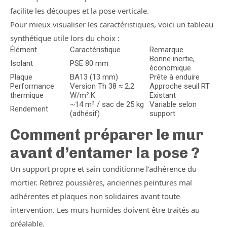
facilite les découpes et la pose verticale.
Pour mieux visualiser les caractéristiques, voici un tableau
synthétique utile lors du choix :
Élément
Caractéristique
Remarque
Bonne inertie,
Isolant
PSE 80 mm
économique
Plaque
BA13 (13 mm)
Prête à enduire
Performance
Version Th 38 ≈ 2,2
Approche seuil RT
thermique
W/m².K
Existant
~14 m² / sac de 25 kg
Variable selon
Rendement
(adhésif)
support
Comment préparer le mur
avant d’entamer la pose ?
Un support propre et sain conditionne l’adhérence du
mortier. Retirez poussières, anciennes peintures mal
adhérentes et plaques non solidaires avant toute
intervention. Les murs humides doivent être traités au
préalable.