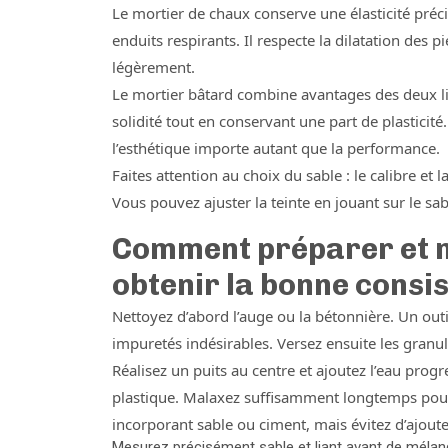
Le mortier de chaux conserve une élasticité préc
enduits respirants. Il respecte la dilatation des 
légèrement.
Le mortier bâtard combine avantages des deux li
solidité tout en conservant une part de plasticit
l’esthétique importe autant que la performance.
Faites attention au choix du sable : le calibre et 
Vous pouvez ajuster la teinte en jouant sur le sa
Comment préparer et m
obtenir la bonne consi
Nettoyez d’abord l’auge ou la bétonnière. Un out
impuretés indésirables. Versez ensuite les granu
Réalisez un puits au centre et ajoutez l’eau pro
plastique. Malaxez suffisamment longtemps pour 
incorporant sable ou ciment, mais évitez d’ajout
Mesurez précisément sable et liant avant de mélan