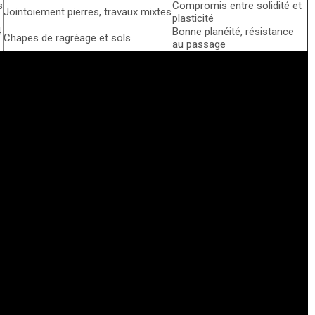
s
Compromis entre solidité et
Jointoiement pierres, travaux mixtes
plasticité
4
Bonne planéité, résistance
Chapes de ragréage et sols
au passage