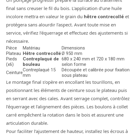
Un ponçage progressif prépare la surface au traitement
final sans creuser le fil du bois. L’application d’une huile
incolore mettra en valeur le grain du
hêtre contrecollé
et
protégera sans alourdir l’aspect. Avant toute mise en
service, vérifiez l’équerrage et effectuez des ajustements si
nécessaire.
Pièce
Matériau
Dimensions
Plateau
Hêtre contrecollé
Ø 950 mm
Pieds
Contreplaqué de
680 x 240 mm et 720 x 180 mm
(x6)
bouleau
selon forme
Contreplaqué 15
Découpée et calibrée pour fixation
Ceinture
mm
sous plateau
Le montage final s’opère en encollant les tourillons, en
positionnant les éléments de ceinture sous le plateau puis
en serrant avec des cales. Avant serrage complet, contrôlez
l’équerrage et l’alignement des pièces. Les boulons à collet
carré empêchent la rotation dans le bois et assurent une
articulation durable.
Pour faciliter l’ajustement de hauteur, installez les écrous à