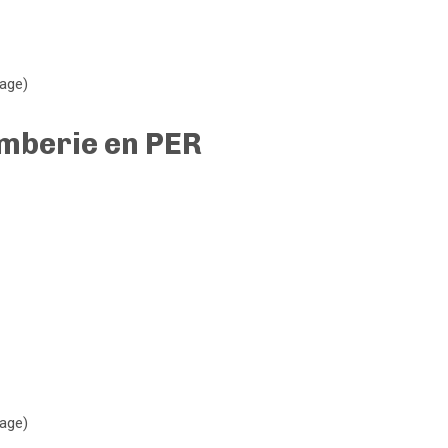
sage)
omberie en PER
sage)