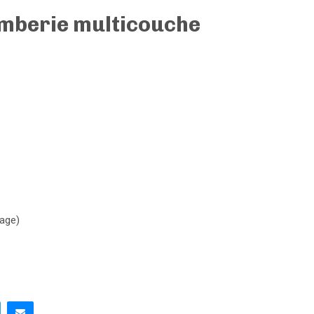
omberie multicouche
sage)